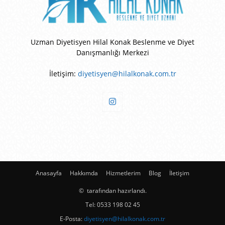
Uzman Diyetisyen Hilal Konak Beslenme ve Diyet
Danışmanlığı Merkezi
İletişim:
diyetisyen@hilalkonak.com.tr
Anasayfa
Hakkımda
Hizmetlerim
Blog
İletişim
©
tarafından hazırlandı.
Tel:
0533 198 02 45
E-Posta:
diyetisyen@hilalkonak.com.tr