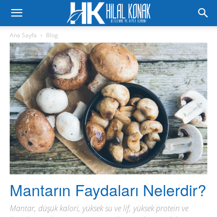
Ana Sayfa
Blog
Mantarın Faydaları Nelerdir?
Mantar, düşük kalori, yüksek su ve lif, yüksek protein ve