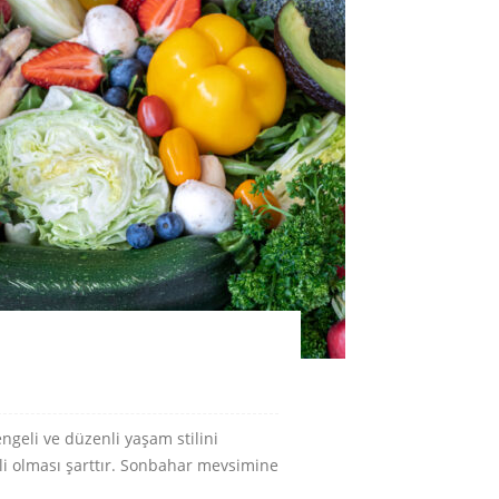
ngeli ve düzenli yaşam stilini
li olması şarttır. Sonbahar mevsimine