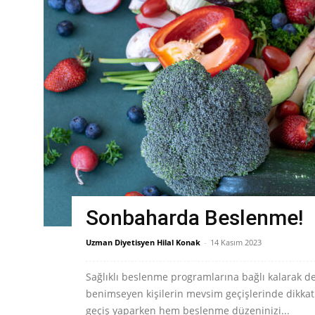
Sonbaharda Beslenme!
Uzman Diyetisyen Hilal Konak
-
14 Kasım 2023
Sağlıklı beslenme programlarına bağlı kalarak de
benimseyen kişilerin mevsim geçişlerinde dikkat
geçiş yaparken hem beslenme düzeninizi...