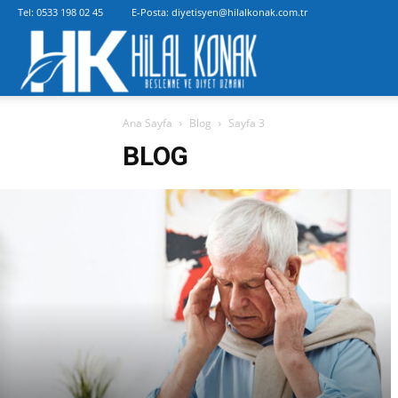
Tel:
0533 198 02 45
E-Posta:
diyetisyen@hilalkonak.com.tr
Diyetisyen
Ana Sayfa
Blog
Sayfa 3
Hilal
BLOG
Konak